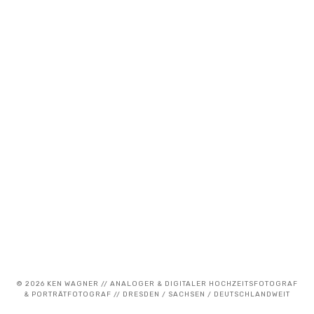
März 5, 2021
Akt- und Portraifotografie auf Film
© 2026 KEN WAGNER // ANALOGER & DIGITALER HOCHZEITSFOTOGRAF
& PORTRÄTFOTOGRAF // DRESDEN / SACHSEN / DEUTSCHLANDWEIT